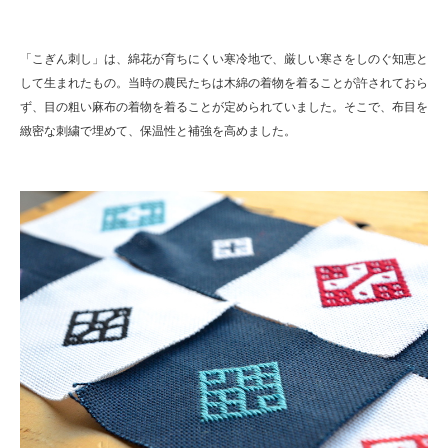
「こぎん刺し」は、綿花が育ちにくい寒冷地で、厳しい寒さをしのぐ知恵と
して生まれたもの。当時の農民たちは木綿の着物を着ることが許されておら
ず、目の粗い麻布の着物を着ることが定められていました。そこで、布目を
緻密な刺繍で埋めて、保温性と補強を高めました。