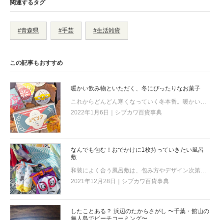
関連するタグ
#青森県
#手芸
#生活雑貨
この記事もおすすめ
暖かい飲み物といただく、冬にぴったりなお菓子
これからどんどん寒くなっていく冬本番。暖かい飲み物をお菓子とセットでほっと一息つきましょう。
2022年1月6日｜シブカワ百貨事典
なんでも包む！おでかけに1枚持っていきたい風呂
敷
和装によく合う風呂敷は、包み方やデザイン次第で洋服にもマッチするアイテムです。そして実はとても便利なグッズでもあるのです！
2021年12月28日｜シブカワ百貨事典
したことある？ 浜辺のたからさがし 〜千葉・館山の
無人島でビーチコーミング〜