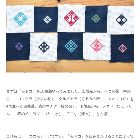
まずは「モドコ」を10種類やってみました。上段左から、ベコの足（牛の
足）、コマクラ（小さい枕）、クルビカラ（くるみの殻）、マメコ（豆）を
4つ並べた四枚菱、猫のマナグ（猫の目）、下段左から、フクベ（ひょうた
ん）、猫の足、ヨツコゴリ（氷）、てこな（蝶々）、とんぼ。
これらは、一つのモチーフですが、「モドコ」を組み合わせることによって