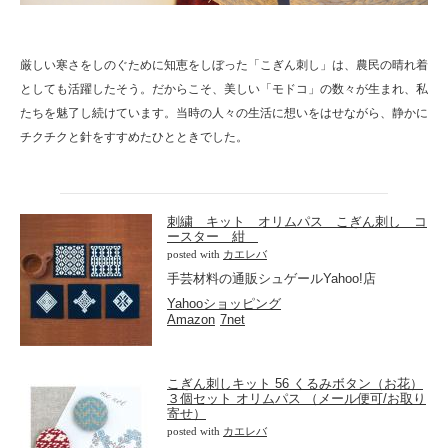
厳しい寒さをしのぐために知恵をしぼった「こぎん刺し」は、農民の晴れ着
としても活躍したそう。だからこそ、美しい「モドコ」の数々が生まれ、私
たちを魅了し続けています。当時の人々の生活に想いをはせながら、静かに
チクチクと針をすすめたひとときでした。
刺繍 キット オリムパス こぎん刺し コ
ースター 紺
posted with
カエレバ
手芸材料の通販シュゲールYahoo!店
Yahooショッピング
Amazon
7net
こぎん刺しキット 56 くるみボタン（お花）
３個セット オリムパス （メール便可/お取り
寄せ）
posted with
カエレバ