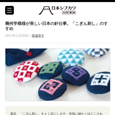
幾何学模様が美しい日本の針仕事。「こぎん刺し」のす
すめ
2017年11月30日｜
渡邊晃子
最近、「こぎん刺し」をよく目にします。布地に細かくほどこされ