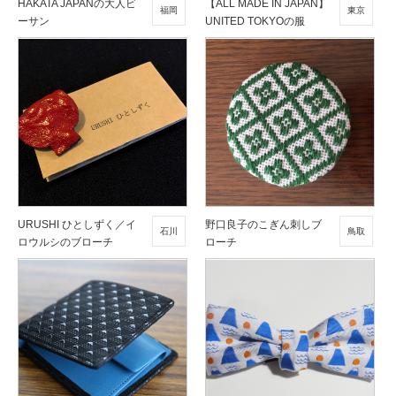
HAKATA JAPANの大人ビ
【ALL MADE IN JAPAN】
福岡
東京
ーサン
UNITED TOKYOの服
URUSHI ひとしずく／イ
野口良子のこぎん刺しブ
石川
鳥取
ロウルシのブローチ
ローチ