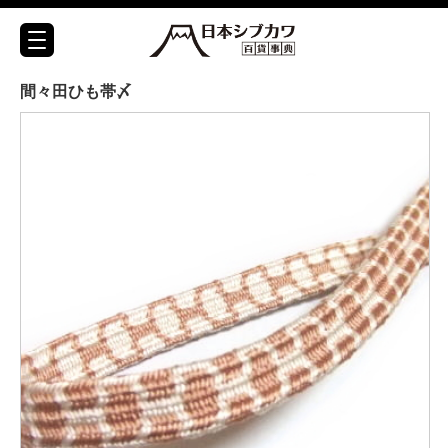
間々田ひも帯〆