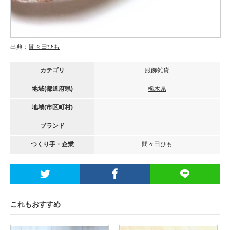
出典：
間々田ひも
カテゴリ
服飾雑貨
地域(都道府県)
栃木県
地域(市区町村)
ブランド
つくり手・企業
間々田ひも
これもおすすめ