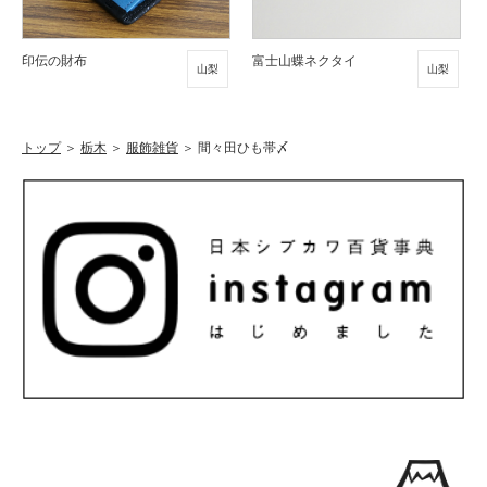
印伝の財布
富士山蝶ネクタイ
山梨
山梨
トップ
＞
栃木
＞
服飾雑貨
＞
間々田ひも帯〆